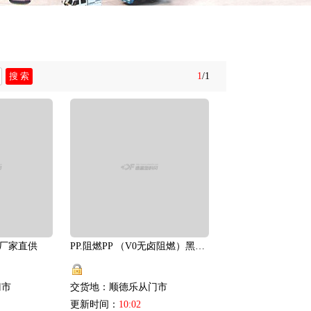
1
/1
.厂家直供
PP.阻燃PP （V0无卤阻燃）黑色.厂家直供
门市
交货地：顺德乐从门市
更新时间：
10:02