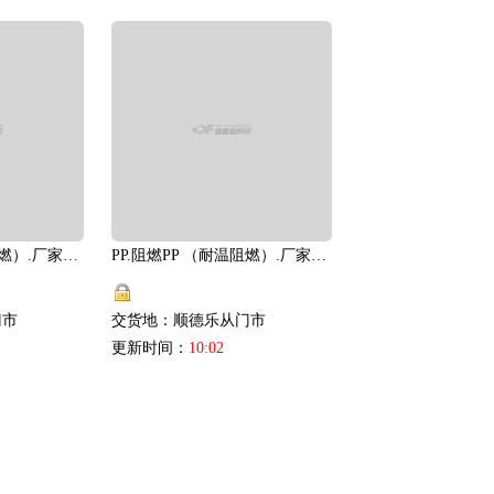
PP.阻燃PP （本色阻燃）.厂家直供
PP.阻燃PP （耐温阻燃）.厂家直供
门市
交货地：顺德乐从门市
更新时间：
10:02